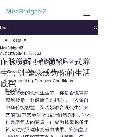
MedBridgeNZ
Post
All Posts
MedBridgeNZ
All Posts
Aug 11, 2025
4 min read
血脉觉醒！解锁“新中式养
Advanced Therapies & Technology
生”，让健康成为你的生活
Travel & Hospital Navigation
Understanding Complex Conditions
底色
患者指南
在快节奏的现代生活中，你是否也常常
感到疲惫、亚健康？别担心，一股源自
中华传统智慧、又巧妙融合现代生活方
式的“新中式养生”潮流正悄然兴起，它不
再是老年人的专属，正成为越来越多年
轻人对抗亚健康的得力助手。它涵盖了
我们生活中的方方面面：从睡眠、饮