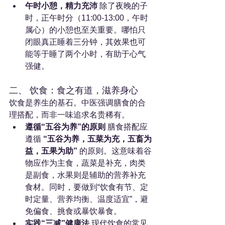
午时小憩，精力充沛
 除了夜晚的子
时，正午时分（11:00-13:00，午时
属心）的小憩也至关重要。哪怕只
闭眼真正睡着三分钟，其效果也可
能等于睡了两个小时，有助于心气
强健。
二、 饮食：食之有道，滋养身心
饮食是养生的基石。中医强调膳食的合
理搭配，而非一味追求名贵稀有。
遵循“五谷为养”的原则
 膳食搭配应
遵循 
“五谷为养，五菜为充，五畜为
益，五果为助”
 的原则。这意味着谷
物应作为主食，蔬菜是补充，肉类
是副食，水果则是辅助的营养补充
食材。同时，要做到“饮食有节、定
时定量、营养均衡、温度适宜”，避
免偏食、挑食或暴饮暴食。
实践“三减”健康法
 现代饮食的常见