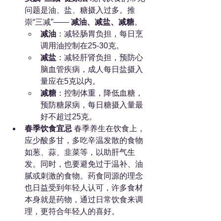
问题是油、盐、糖摄入过多。推
崇“三减”—— 
减油、减盐、减糖
。
减油
：减轻肠胃负担，每日烹
调用油控制在25-30克。
减盐
：减轻肝肾负担，预防心
脑血管疾病，成人每日盐摄入
量应在5克以内。
减糖
：控制体重，降低血糖，
预防糖尿病，每日糖摄入量最
好不超过25克。
春季饮食宜忌
 春季养生在饮食上，
应少酸多甘，多吃辛温发散的食物
如葱、蒜、韭菜等，以助肝气生
发。同时，也要避免过于温补、油
腻或刺激的食物。药食同源的理念
也日益受到年轻人认可，许多食材
本身就是药物，通过日常饮食来调
理，更符合年轻人的喜好。