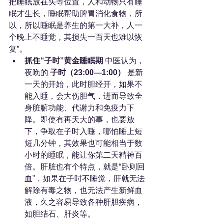
把睡眠放在头等位置，人和动物只有睡
眠才生长，睡眠帮助脾胃消化食物，所
以，所以睡眠是养生的第一大补，人一
个晚上不睡觉，其损失一百天也难以恢
复”。
抓住“子时”黄金睡眠期
 中医认为，
夜晚的 
子时（23:00—1:00）
 是新
一天的开始，此时胆经开，如果不
能入睡，会大伤胆气，进而导致全
身脏腑功能、代谢力和免疫力下
降。即使有再天大的事，也要放
下，争取在子时入睡，哪怕睡上短
短几分钟，其效果也可能相当于数
小时的睡眠，能让你第二天精神百
倍。肝脏也有个特点，就是“卧则回
血”，如果在子时不睡觉，肝就无法
解除有毒之物，也无法产生新鲜血
液，久之容易导致各种肝胆疾病，
如胆结石、肝炎等。