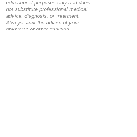
educational purposes only and does
not substitute professional medical
advice, diagnosis, or treatment.
海外华人赴华医疗旅游必
海外人士亲述：
Always seek the advice of your
读：关键问题与安全指南
行医疗旅游的真
physician or other qualified
超高性价比
healthcare provider with any
questions you may have regarding a
medical condition.
Content Review Notice:
Content
administratively reviewed by
MedBridgeNZ Limited for accuracy
of logistics, documentation, and
cross-border coordination
information.
Brand & Mission