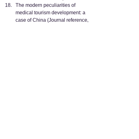
The modern peculiarities of 
medical tourism development: a 
case of China (Journal reference, 
volume/year)
A Strategic Study on Promoting 
Medical Tourism Development in 
Shanghai (Source does not 
provide a formal URL)
See All
Recent Posts