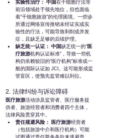
实验性治疗：
中国
在干细胞疗法等
前沿领域处于领先地位，但也面临
着“干细胞旅游”的伦理困境。一些诊
所通过网络宣传推销未经证实或实
验性的疗法，可能导致剥削或并发
症，且缺乏足够的后续护理。
缺乏统一认证：
中国
缺乏统一的“
医
疗旅游
机构认证标准”，导致一些机
构仍依赖较旧的“医疗机构”标准或一
般的国际认证如 JCI。这可能形成监
管盲区，使预先监管难以到位。
2. 法律纠纷与诉讼障碍
医疗旅游
活动涉及监管者、医疗服务提
供者、旅游经营者和消费者四个主体，
法律风险贯穿其中。
责任规避风险：
医疗旅游
经营者
（包括旅游中介和医疗机构）可能
试图通过责任豁免条款来逃避责