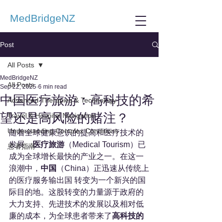
MedBridgeNZ
Post
All Posts
MedBridgeNZ
All Posts
Sep 22, 2025
6 min read
中国医疗旅游：高科技的希
Advanced Therapies & Technology
望还是高风险的赌注？
Travel & Hospital Navigation
Understanding Complex Conditions
随着全球健康意识的提高和医疗技术的
发展，
医疗旅游
（Medical Tourism）已
患者指南
成为全球增长最快的产业之一。在这一
浪潮中，
中国
（China）正迅速从传统上
的医疗服务输出国 转变为一个新兴的国
际目的地。这股转变的力量源于政府的
大力支持、先进技术的发展以及相对低
廉的成本，为全球患者带来了
高科技的