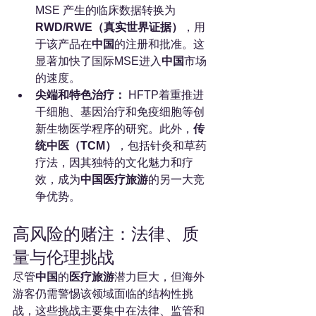
MSE 产生的临床数据转换为
RWD/RWE（真实世界证据）
，用
于该产品在
中国
的注册和批准。这
显著加快了国际MSE进入
中国
市场
的速度。
尖端和特色治疗：
 HFTP着重推进
干细胞、基因治疗和免疫细胞等创
新生物医学程序的研究。此外，
传
统中医（TCM）
，包括针灸和草药
疗法，因其独特的文化魅力和疗
效，成为
中国医疗旅游
的另一大竞
争优势。
高风险的赌注：法律、质
量与伦理挑战
尽管
中国
的
医疗旅游
潜力巨大，但海外
游客仍需警惕该领域面临的结构性挑
战，这些挑战主要集中在法律、监管和