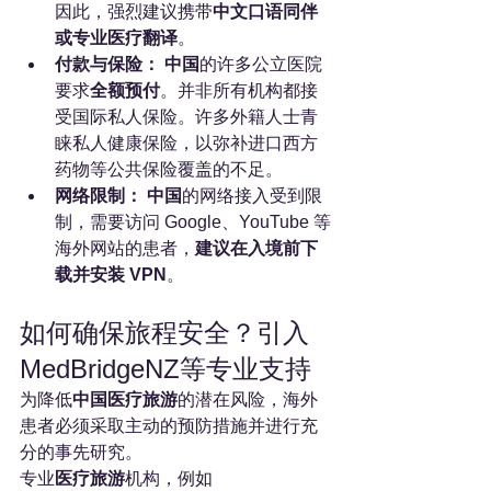
因此，强烈建议携带
中文口语同伴
或专业医疗翻译
。
付款与保险：
中国
的许多公立医院
要求
全额预付
。并非所有机构都接
受国际私人保险。许多外籍人士青
睐私人健康保险，以弥补进口西方
药物等公共保险覆盖的不足。
网络限制：
中国
的网络接入受到限
制，需要访问 Google、YouTube 等
海外网站的患者，
建议在入境前下
载并安装 VPN
。
如何确保旅程安全？引入
MedBridgeNZ等专业支持
为降低
中国医疗旅游
的潜在风险，海外
患者必须采取主动的预防措施并进行充
分的事先研究。
专业
医疗旅游
机构，例如 