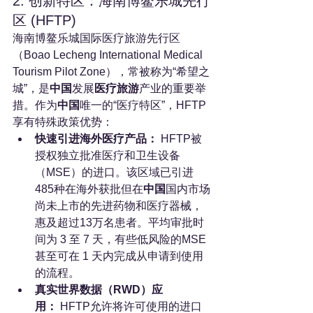
2. 创新特区：海南博鳌乐城先行
区 (HFTP)
海南博鳌乐城国际医疗旅游先行区
（Boao Lecheng International Medical 
Tourism Pilot Zone），常被称为“希望之
城”，是
中国
发展
医疗旅游
产业的重要举
措。作为
中国
唯一的“医疗特区”，HFTP
享有特殊政策优势：
快速引进海外医疗产品：
 HFTP被
授权独立批准医疗和卫生设备
（MSE）的进口。该区域已引进
485种在海外获批但在
中国
国内市场
尚未上市的先进药物和医疗器械，
惠及超过13万名患者。平均审批时
间为 3 至 7 天，有些低风险的MSE
甚至可在 1 天内完成从申请到使用
的流程。
真实世界数据（RWD）应
用：
 HFTP允许将许可使用的进口 