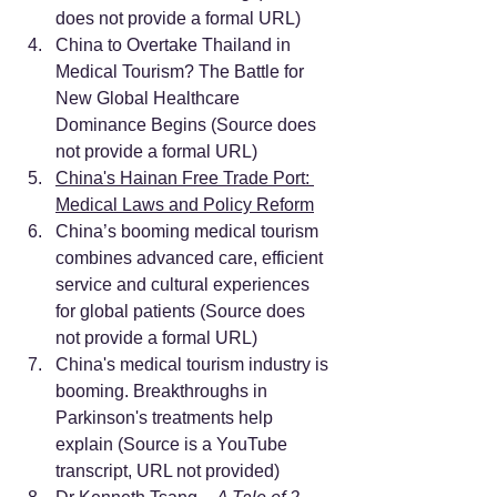
does not provide a formal URL)
China to Overtake Thailand in 
Medical Tourism? The Battle for 
New Global Healthcare 
Dominance Begins (Source does 
not provide a formal URL)
China's Hainan Free Trade Port: 
Medical Laws and Policy Reform
China’s booming medical tourism 
combines advanced care, efficient 
service and cultural experiences 
for global patients (Source does 
not provide a formal URL)
China's medical tourism industry is 
booming. Breakthroughs in 
Parkinson's treatments help 
explain (Source is a YouTube 
transcript, URL not provided)