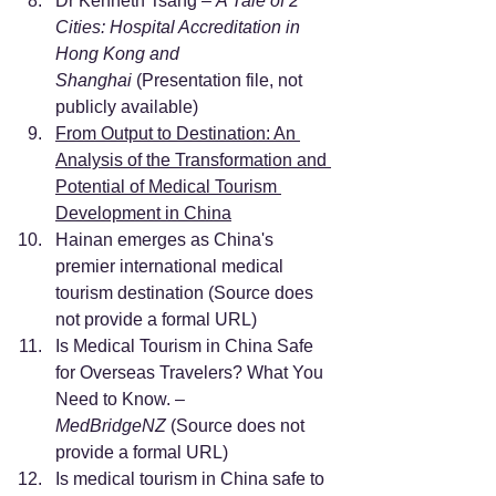
Dr Kenneth Tsang – 
A Tale of 2 
Cities: Hospital Accreditation in 
Hong Kong and 
Shanghai
 (Presentation file, not 
publicly available)
From Output to Destination: An 
Analysis of the Transformation and 
Potential of Medical Tourism 
Development in China
Hainan emerges as China's 
premier international medical 
tourism destination (Source does 
not provide a formal URL)
Is Medical Tourism in China Safe 
for Overseas Travelers? What You 
Need to Know. – 
MedBridgeNZ
 (Source does not 
provide a formal URL)
Is medical tourism in China safe to 