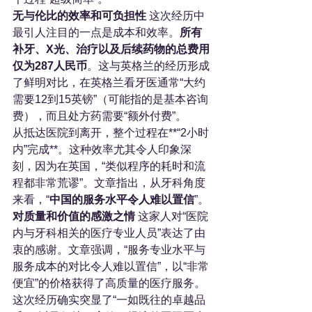
无与伦比的效率和可负担性
 这次经历中
最引人注目的一点是成本和效率。
所有
补牙、X光、治疗以及后续药物的总费用
仅为287人民币
。这与英格兰的经历形成
了鲜明对比，在英格兰看牙医通常“大约
需要12到15英镑”（可能指的是基本咨询
费），而且处方药需要“额外付费”。
从抵达医院到离开，整个过程在**“2小时
内”完成**。这种效率尤其令人印象深
刻，因为在英国，“类似程序的耗时和流
程都非常荒谬”。文章指出，从牙科角度
来看，“
中国的服务水平令人难以置信
”。
对质量和价值的感激之情
 这家人对“医院
内与牙科相关的医疗专业人员”表达了由
衷的感谢。文章强调，“服务专业水平与
服务成本的对比令人难以置信”，以“非常
便宜”的价格获得了高质量的医疗服务。
这次经历确实突显了“一如既往的卓越品