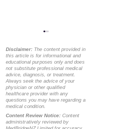
Disclaimer:
The content provided in
this article is for informational and
educational purposes only and does
not substitute professional medical
advice, diagnosis, or treatment.
海外华人赴华医疗旅游必
海外人士亲述：
Always seek the advice of your
读：关键问题与安全指南
行医疗旅游的真
physician or other qualified
超高性价比
healthcare provider with any
questions you may have regarding a
medical condition.
Content Review Notice:
Content
administratively reviewed by
MedBridgeNZ Limited for accuracy