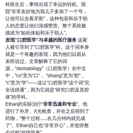
科医生后，事情出现了幸运的转机。医
院“非常友好地为我儿子多加了一个号，
让他可以去看牙医”，这种包容和乐于助
人的态度让他们深感赞赏。整个系统被
描述为“如此体贴和乐于助人”。
发现“口腔医学”与卓越的医疗服务
 这家
人被引导到了“口腔医学”科。这个词本身
就是一个有趣的发现，因为他们以前从
未听说过。文章解释了它的词
源，“stomatology”（口腔医学）在中文
中，“co”意为“口”， “shiang”意为“腔”， 
“c”意为“学”——这让“口腔医学”这个词“完
全说得通”，因为它就是“研究口腔及其腔
体”的学科。
Ethan的实际治疗“
非常迅速和专业
”。他
进行了补牙、X光检查，并在之后得到了
药物，“整个过程......在几分钟内就完成
了”。Ethan自己也“非常开心”，并觉得整
个过程“超级简单”。