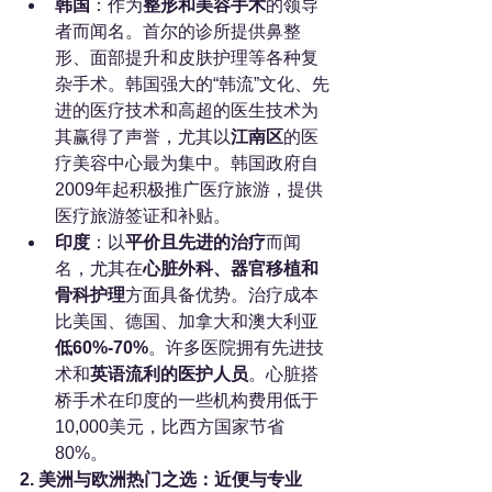
韩国
：作为
整形和美容手术
的领导
者而闻名。首尔的诊所提供鼻整
形、面部提升和皮肤护理等各种复
杂手术。韩国强大的“韩流”文化、先
进的医疗技术和高超的医生技术为
其赢得了声誉，尤其以
江南区
的医
疗美容中心最为集中。韩国政府自
2009年起积极推广医疗旅游，提供
医疗旅游签证和补贴。
印度
：以
平价且先进的治疗
而闻
名，尤其在
心脏外科、器官移植和
骨科护理
方面具备优势。治疗成本
比美国、德国、加拿大和澳大利亚
低60%-70%
。许多医院拥有先进技
术和
英语流利的医护人员
。心脏搭
桥手术在印度的一些机构费用低于
10,000美元，比西方国家节省
80%。
2. 美洲与欧洲热门之选：近便与专业