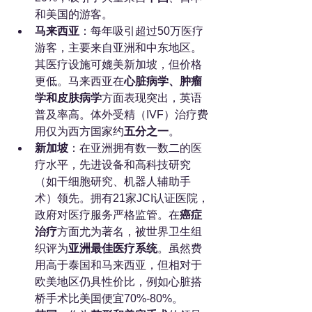
和美国的游客。
马来西亚
：每年吸引超过50万医疗
游客，主要来自亚洲和中东地区。
其医疗设施可媲美新加坡，但价格
更低。马来西亚在
心脏病学、肿瘤
学和皮肤病学
方面表现突出，英语
普及率高。体外受精（IVF）治疗费
用仅为西方国家约
五分之一
。
新加坡
：在亚洲拥有数一数二的医
疗水平，先进设备和高科技研究
（如干细胞研究、机器人辅助手
术）领先。拥有21家JCI认证医院，
政府对医疗服务严格监管。在
癌症
治疗
方面尤为著名，被世界卫生组
织评为
亚洲最佳医疗系统
。虽然费
用高于泰国和马来西亚，但相对于
欧美地区仍具性价比，例如心脏搭
桥手术比美国便宜70%-80%。