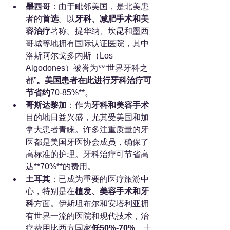
墨西哥
：由于毗邻美国，是北美患
者的
首选
。以
牙科、减肥手术和美
容治疗
著称。提华纳、坎昆和墨西
哥城等地拥有国际认证医院，其中
洛斯阿尔戈多内斯（Los 
Algodones）被誉为**“世界牙科之
都”
。美国患者在此进行牙科治疗可
节省约
70-85%**。
哥斯达黎加
：作为
牙科和美容手术
目的地日益兴盛，尤其受美国和加
拿大患者青睐。许多注重质量的牙
医都是美国牙医协会成员，确保了
高标准的护理。牙科治疗可节省高
达**70%**的费用。
土耳其
：已成为重要的医疗旅游中
心，特别是在
植发、美容手术和牙
科
方面。伊斯坦布尔和安塔利亚拥
有世界一流的医院和现代技术，治
疗费用比西方国家
低50%-70%
。土