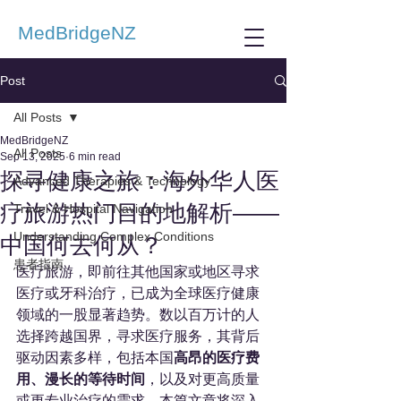
MedBridgeNZ
Post
All Posts
MedBridgeNZ
All Posts
Sep 13, 2025
6 min read
探寻健康之旅：海外华人医
Advanced Therapies & Technology
疗旅游热门目的地解析——
Travel & Hospital Navigation
Understanding Complex Conditions
中国何去何从？
患者指南
医疗旅游，即前往其他国家或地区寻求
医疗或牙科治疗，已成为全球医疗健康
领域的一股显著趋势。数以百万计的人
选择跨越国界，寻求医疗服务，其背后
驱动因素多样，包括本国
高昂的医疗费
用、漫长的等待时间
，以及对更高质量
或更专业治疗的需求。本篇文章将深入