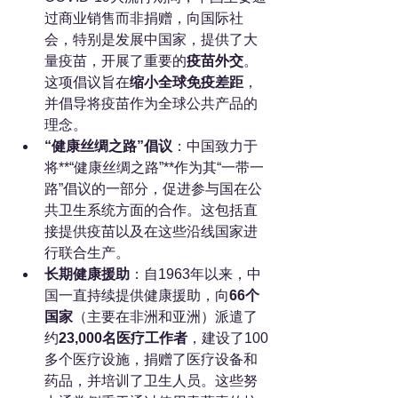
过商业销售而非捐赠，向国际社
会，特别是发展中国家，提供了大
量疫苗，开展了重要的
疫苗外交
。
这项倡议旨在
缩小全球免疫差距
，
并倡导将疫苗作为全球公共产品的
理念。
“健康丝绸之路”倡议
：中国致力于
将**“健康丝绸之路”**作为其“一带一
路”倡议的一部分，促进参与国在公
共卫生系统方面的合作。这包括直
接提供疫苗以及在这些沿线国家进
行联合生产。
长期健康援助
：自1963年以来，中
国一直持续提供健康援助，向
66个
国家
（主要在非洲和亚洲）派遣了
约
23,000名医疗工作者
，建设了100
多个医疗设施，捐赠了医疗设备和
药品，并培训了卫生人员。这些努