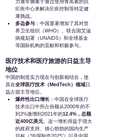
力通常侧重于通过使用青蒿素的抗
疟疾中心来解决疟疾控制等特定健
康挑战。
多边参与
：中国显著增加了其对世
界卫生组织（WHO）、联合国艾滋
病规划署（UNAIDS）和全球基金
等国际机构的贡献和积极参与。
医疗技术和医疗旅游的日益主导
地位
中国的制造实力现在与创新相结合，使
其在
全球医疗技术（MedTech）领域
日
益占据主导地位。
爆炸性出口增长
：中国在全球医疗
技术出口中所占份额从2000年的不
到3%激增到2021年的
12.4%，总额
近400亿美元
。这一增长得益于强大
的政府支持、雄心勃勃的国内生产
目标（“中国制造2025”）以及中国