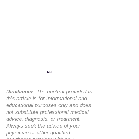
Disclaimer:
The content provided in
this article is for informational and
educational purposes only and does
not substitute professional medical
advice, diagnosis, or treatment.
海外华人赴华医疗旅游必
海外人士亲述：
Always seek the advice of your
读：关键问题与安全指南
行医疗旅游的真
physician or other qualified
超高性价比