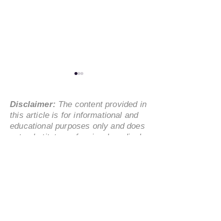
Disclaimer:
The content provided in
this article is for informational and
educational purposes only and does
not substitute professional medical
advice, diagnosis, or treatment.
海外华人赴华医疗旅游必
海外人士亲述：
Always seek the advice of your
读：关键问题与安全指南
行医疗旅游的真
physician or other qualified
超高性价比
healthcare provider with any
questions you may have regarding a
medical condition.
Content Review Notice:
Content