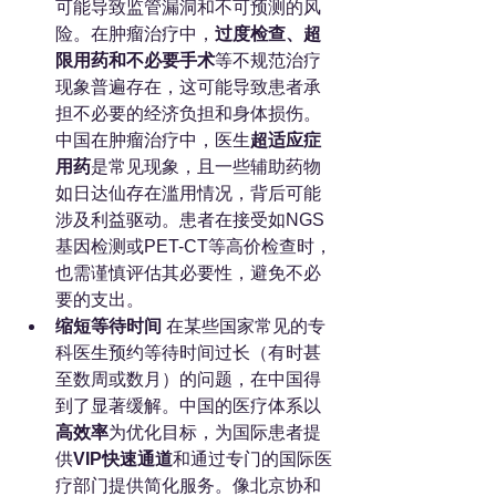
可能导致监管漏洞和不可预测的风
险。在肿瘤治疗中，
过度检查、超
限用药和不必要手术
等不规范治疗
现象普遍存在，这可能导致患者承
担不必要的经济负担和身体损伤。
中国在肿瘤治疗中，医生
超适应症
用药
是常见现象，且一些辅助药物
如日达仙存在滥用情况，背后可能
涉及利益驱动。患者在接受如NGS
基因检测或PET-CT等高价检查时，
也需谨慎评估其必要性，避免不必
要的支出。
缩短等待时间
 在某些国家常见的专
科医生预约等待时间过长（有时甚
至数周或数月）的问题，在中国得
到了显著缓解。中国的医疗体系以
高效率
为优化目标，为国际患者提
供
VIP快速通道
和通过专门的国际医
疗部门提供简化服务。像北京协和