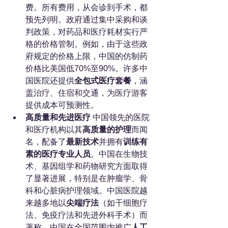
费。所有费用，从会诊到手术，都
预先列明。政府通过集中采购和谈
判政策，对药品和医疗耗材实行严
格的价格管制。例如，由于这些政
府规定的价格上限，中国的仿制药
价格比美国低70%至90%。许多中
国医院还提供
全包式医疗套餐
，涵
盖治疗、住宿和交通，为医疗游客
提供成本可预测性。
高质量和先进医疗
 中国领先的医院
和医疗机构以其
高质量的护理
而闻
名，配备了
最新技术
并拥有
训练有
素的医疗专业人员
。中国在生物技
术、基因组学和药物研究方面取得
了显著进展，特别是在肿瘤学、骨
科和心脏病护理领域。中国医院越
来越多地以
尖端疗法
（如干细胞疗
法、免疫疗法和先进外科手术）而
著称。中国在全国范围内推广
人工