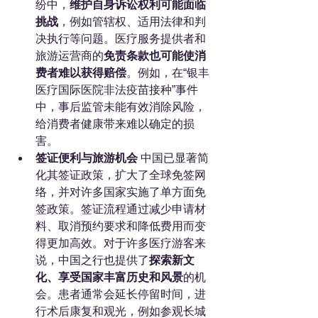
纷中，
维护自身诉讼权利可能面临
挑战
，例如管辖权、适用法律和判
决执行等问题。医疗服务提供者和
旅游运营商的
免责条款也可能使消
费者难以获得赔偿
。例如，在“银丰
医疗国际医院非法疫苗接种”事件
中，事后监管未能有效消除风险，
给消费者健康带来难以确定的损
害。
签证便利与旅游机会
 中国已显著简
化其签证政策，扩大了全球免签网
络，并对许多国家实施了单方面免
签政策。签证流程通过减少申请材
料、取消预约要求和降低费用而变
得更加高效。对于许多医疗游客来
说，中国之行也提供了
探索新文
化、享受国家丰富历史和风景
的机
会。患者通常会延长停留时间，进
行术后康复和观光，例如参观长城