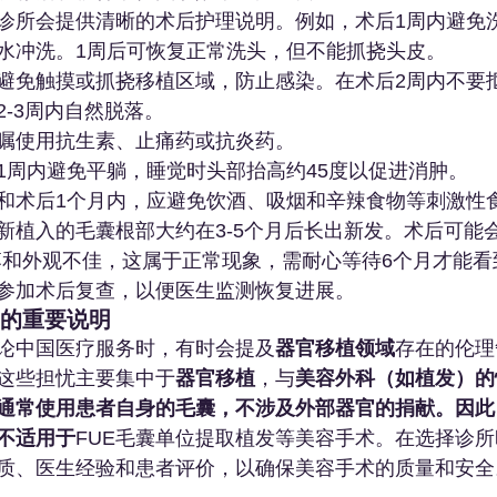
诊所会提供清晰的术后护理说明。例如，术后1周内避免
水冲洗。1周后可恢复正常洗头，但不能抓挠头皮。
避免触摸或抓挠移植区域，防止感染。在术后2周内不要
2-3周内自然脱落。
嘱使用抗生素、止痛药或抗炎药。
1周内避免平躺，睡觉时头部抬高约45度以促进消肿。
和术后1个月内，应避免饮酒、吸烟和辛辣食物等刺激性
新植入的毛囊根部大约在3-5个月后长出新发。术后可能
落和外观不佳，这属于正常现象，需耐心等待6个月才能看
参加术后复查，以便医生监测恢复进展。
量的重要说明
论中国医疗服务时，有时会提及
器官移植领域
存在的伦理
这些担忧主要集中于
器官移植
，与
美容外科（如植发）的
通常使用患者自身的毛囊，不涉及外部器官的捐献。因此
不适用于
FUE毛囊单位提取植发等美容手术。在选择诊
质、医生经验和患者评价，以确保美容手术的质量和安全