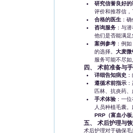
研究信誉良好的
评价和推荐信，
合格的医生
：确
咨询服务
：与潜
他们是否能满足
案例参考
：例如
的选择。
大麦微
服务可能不尽如
四、 术前准备与
详细告知病史
：
遵循术前指示
：
匹林、抗炎药、
手术体验
：一位
人员种植毛囊。
PRP（富血小
五、 术后护理与
术后护理对于确保毛