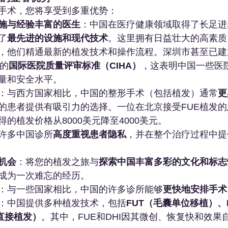
手术，您将享受到多重优势：
施与经验丰富的医生
：中国在医疗健康领域取得了长足进
了
最先进的设施和现代技术
。这里拥有日益壮大的高素质
，他们精通最新的植发技术和操作流程。深圳市甚至已建
证的
国际医院质量评审标准（CIHA）
，这表明中国一些医
量和安全水平。
：与西方国家相比，中国的整形手术（包括植发）通常
更
的患者提供有吸引力的选择。一位在北京接受FUE植发
的植发价格从8000美元降至4000美元。
许多中国诊所
高度重视患者隐私
，并在整个治疗过程中提
机会
：将您的植发之旅与
探索中国丰富多彩的文化和标志
成为一次难忘的经历。
：与一些国家相比，中国的许多诊所能够
更快地安排手术
：中国提供多种植发技术，包括
FUT（毛囊单位移植）、
直接植发）
。其中，FUE和DHI因其微创、恢复快和效果