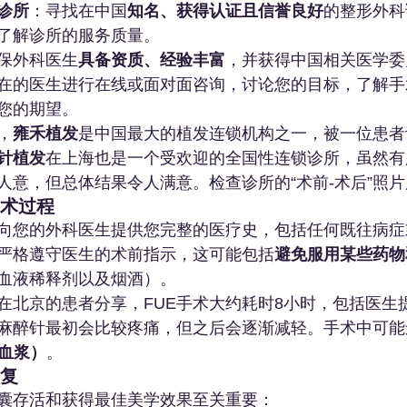
诊所
：寻找在中国
知名、获得认证且信誉良好
的整形外科
了解诊所的服务质量。
保外科医生
具备资质、经验丰富
，并获得中国相关医学委
在的医生进行在线或面对面咨询，讨论您的目标，了解手
您的期望。
，
雍禾植发
是中国最大的植发连锁机构之一，被一位患者
针植发
在上海也是一个受欢迎的全国性连锁诊所，虽然有
人意，但总体结果令人满意。检查诊所的“术前-术后”照片
手术过程
向您的外科医生提供您完整的医疗史，包括任何既往病症
严格遵守医生的术前指示，这可能包括
避免服用某些药物
血液稀释剂以及烟酒）。
在北京的患者分享，FUE手术大约耗时8小时，包括医生
麻醉针最初会比较疼痛，但之后会逐渐减轻。手术中可能
板血浆）
。
恢复
囊存活和获得最佳美学效果至关重要：