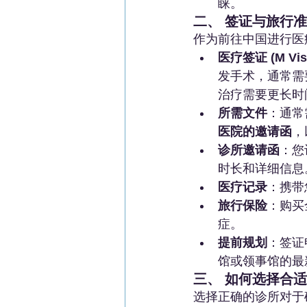
睐。
二、 签证与旅行
作为前往中国进行医
医疗签证 (M Vis
发手术，通常需要
治疗需要更长时
所需文件
：通常
医院的邀请函
，
诊所邀请函
：您
时长和详细信息
医疗记录
：携带
旅行保险
：购买
症。
提前规划
：签证
馆或领事馆的最
三、 如何选择合
选择正确的诊所对于