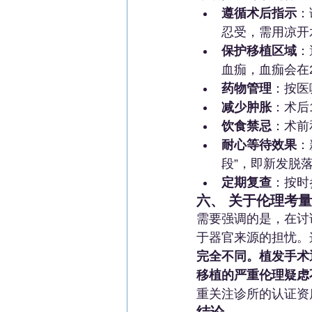
遵循术后指示
：
忍受，需用凉开
保护移植区域
：
血痂，血痂会在
药物管理
：按医
减少肿胀
：术后
饮食禁忌
：术前
耐心等待效果
：
段”，即新发脱
定期复查
：按时
六、 关于伦理考
需要强调的是，在讨
于器官来源的担忧。
完全不同。植发手术
移植的严重伦理疑虑
重关注诊所的认证资
结论